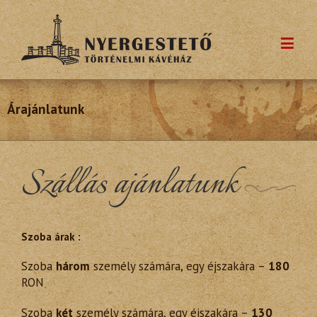
Árajánlatunk
Szállás ajánlatunk
Szoba árak :
Szoba
három
személy számára, egy éjszakára –
180
RON
Szoba
két
személy számára, egy éjszakára –
130