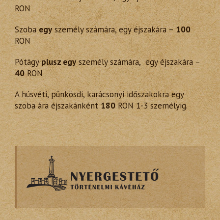
RON
Szoba
egy
személy számára, egy éjszakára –
100
RON
Pótágy
plusz egy
személy számára, egy éjszakára –
40
RON
A húsvéti, pünkösdi, karácsonyi időszakokra egy
szoba ára éjszakánként
180
RON 1-3 személyig.