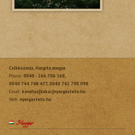
Csíkkozmás, Hargita megye
Phone:
0040 - 266 706 168,
0040 744 748 477, 0040 742 790 098
Email:
kavehaz[kukac]nyergesteto.hu
Web:
nyergesteto.hu
Magyar