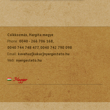
Csíkkozmás, Hargita megye
Phone:
0040 - 266 706 168,
0040 744 748 477, 0040 742 790 098
Email:
kavehaz[kukac]nyergesteto.hu
Web:
nyergesteto.hu
Magyar