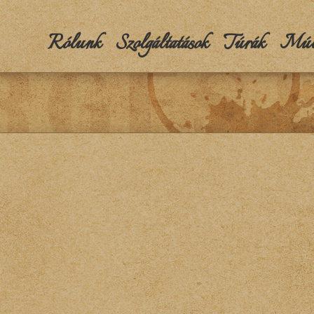
Rólunk
Szolgáltatások
Túrák
Múlt