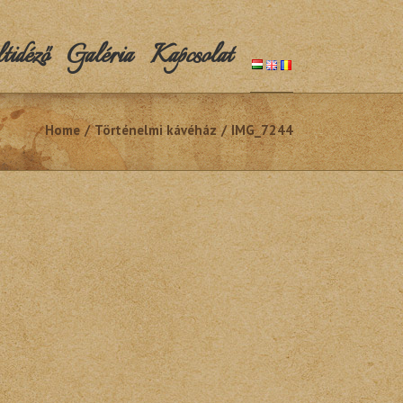
idéző
Galéria
Kapcsolat
Home
/
Történelmi kávéház
/
IMG_7244