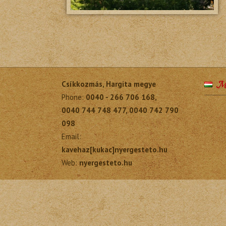
Ma
Csíkkozmás, Hargita megye
Phone:
0040 - 266 706 168,
0040 744 748 477, 0040 742 790
098
Email:
kavehaz[kukac]nyergesteto.hu
Web:
nyergesteto.hu