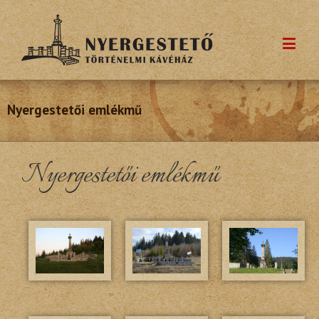
Nyergestetői emlékmű
Nyergestetői emlékmű